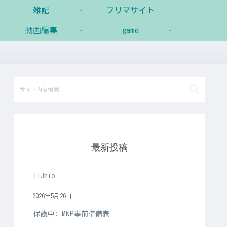
雑記
フリマサイト
動画編集
game
最新投稿
IIJmio
2026年5月26日
保護中: MNP事前準備表