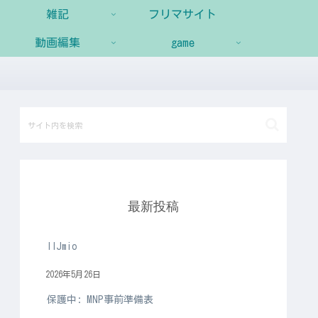
雑記
フリマサイト
動画編集
game
最新投稿
IIJmio
2026年5月26日
保護中: MNP事前準備表